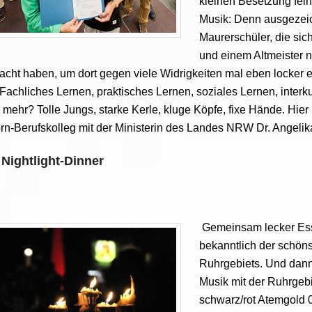
kleinen Besetzung fein
Musik: Denn ausgezei
Maurerschüler, die sic
und einem Altmeister 
cht haben, um dort gegen viele Widrigkeiten mal eben locker 
Fachliches Lernen, praktisches Lernen, soziales Lernen, interku
l mehr? Tolle Jungs, starke Kerle, kluge Köpfe, fixe Hände. Hier
n-Berufskolleg mit der Ministerin des Landes NRW Dr. Angeli
Nightlight-Dinner
Gemeinsam lecker Ess
bekanntlich der schöns
Ruhrgebiets. Und dan
Musik mit der Ruhrgeb
schwarz/rot Atemgold 0