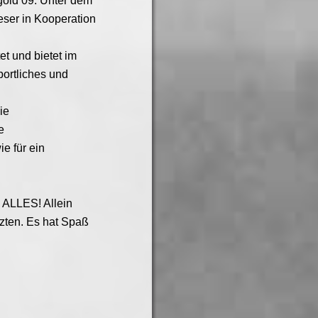
mgold 09. Unter dem
ieser in Kooperation
et und bietet im
portliches und
ie
e
e für ein
 ALLES! Allein
zten. Es hat Spaß