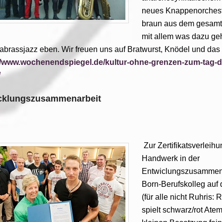
neues Knappenorchest
braun aus dem gesamt
mit allem was dazu geh
brassjazz eben. Wir freuen uns auf Bratwurst, Knödel und das ö
//www.wochenendspiegel.de/kultur-ohne-grenzen-zum-tag-
/
cklungszusammenarbeit
Zur Zertifikatsverleih
Handwerk in der
Entwiclungszusammena
Born-Berufskolleg au
(für alle nicht Ruhris:
spielt schwarz/rot Atem