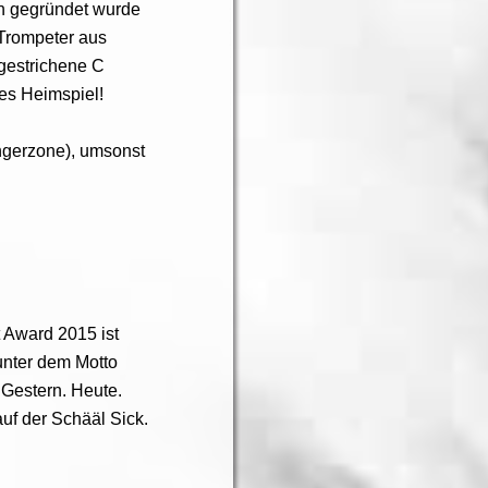
n gegründet wurde
 Trompeter aus
gestrichene C
es Heimspiel!
ngerzone), umsonst
t Award 2015 ist
unter dem Motto
. Gestern. Heute.
uf der Schääl Sick.