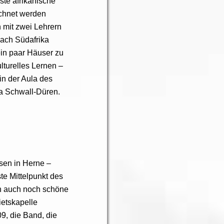
ste afrikanische
chnet werden
h mit zwei Lehrern
nach Südafrika
ein paar Häuser zu
lturelles Lernen –
 in der Aula des
ka Schwall-Düren.
en in Herne –
te Mittelpunkt des
n auch noch schöne
ietskapelle
9, die Band, die