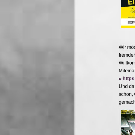
Wir möc
fremden
Willkom
Miteina
http
Und dan
schon, 
gemach