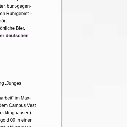
er, bunt-gegen-
en Ruhrgebiet –
ört:
rtliche Bier.
der-deutschen-
ung „Junges
rbeit“ im Max-
f dem Campus Vest
 Recklinghausen)
gold 09 in einer