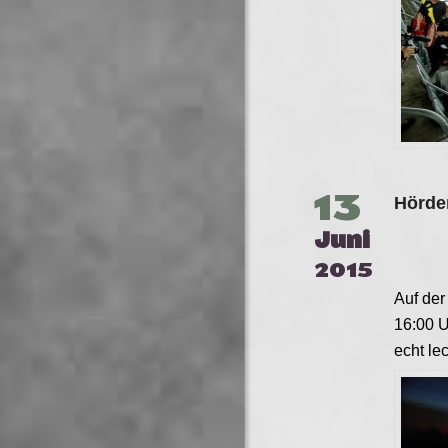
13
Hörde
Juni
2015
Auf der
16:00 U
echt le