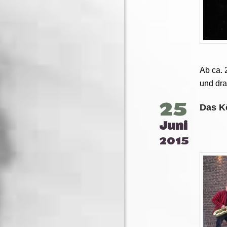
Ab ca. 
und dr
25
Das K
Juni
2015