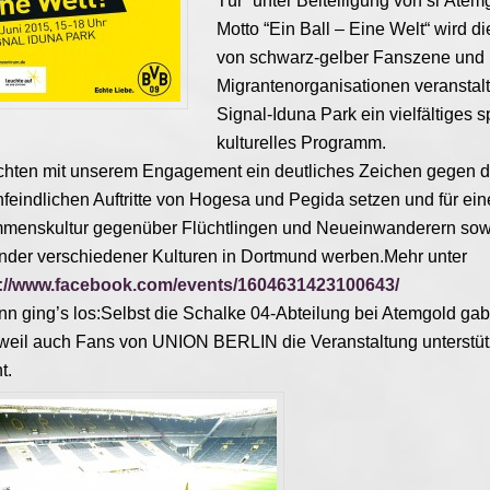
Tür“ unter Beiteiligung von sr Ate
Motto “Ein Ball – Eine Welt“ wird d
von schwarz-gelber Fanszene und
Migrantenorganisationen veranstalt
Signal-Iduna Park ein vielfältiges s
kulturelles Programm.
hten mit unserem Engagement ein deutliches Zeichen gegen d
feindlichen Auftritte von Hogesa und Pegida setzen und für ein
menskultur gegenüber Flüchtlingen und Neueinwanderern sowi
nder verschiedener Kulturen in Dortmund werben.Mehr unter
s://www.facebook.com/events/1604631423100643/
n ging’s los:Selbst die Schalke 04-Abteilung bei Atemgold gab
weil auch Fans von UNION BERLIN die Veranstaltung unterstüt
t.