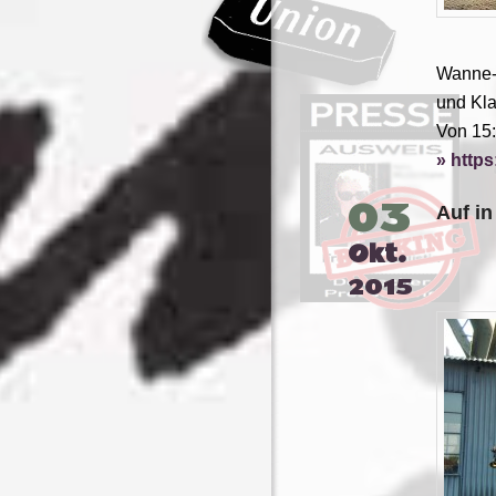
Wanne-E
und Kla
Von 15:
https
03
Auf in
Okt.
2015