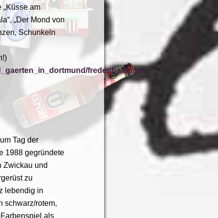
e „Küsse am
la“, „Der Mond von
nzen, Schunkeln
!)
und_gaerten_in_dortmund/fredenbaumpark/
Zum Tag der
die 1988 gegründete
n Zwickau und
gerüst zu
z lebendig in
in schwarz/rotem,
Farbenspiel als