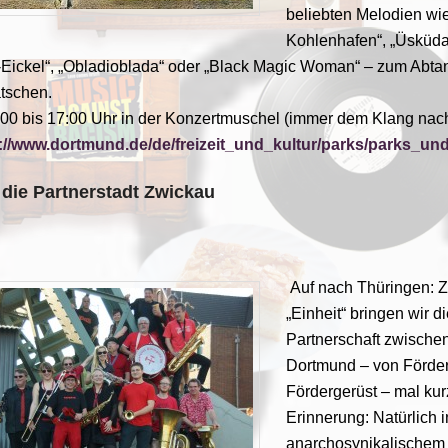
beliebten Melodien wi
Kohlenhafen“, „Üsküda
ickel“, „Obladioblada“ oder „Black Magic Woman“ – zum Abta
tschen.
00 bis 17:00 Uhr in der Konzertmuschel (immer dem Klang nach
://www.dortmund.de/de/freizeit_und_kultur/parks/parks_
 die Partnerstadt Zwickau
Auf nach Thüringen: 
„Einheit“ bringen wir 
Partnerschaft zwische
Dortmund – von Förder
Fördergerüst – mal kur
Erinnerung: Natürlich 
anarchosynikalischem 