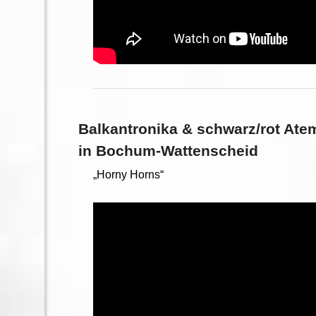
Balkantronika & schwarz/rot At
in Bochum-Wattenscheid
„Horny Horns“